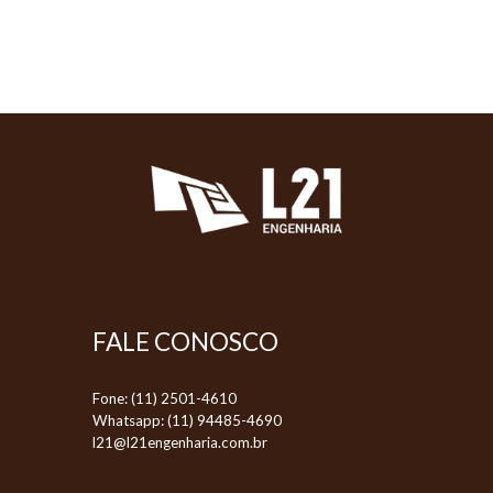
FALE CONOSCO
Fone
: (11) 2501-4610
Whatsapp
: (11) 94485-4690
l21@l21engenharia.com.br